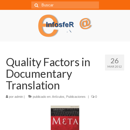
Búsqueda
para:
Quality Factors in
26
MAR 2012
Documentary
Translation
por
admin
|
publicado en:
Artículos
,
Publicaciones
|
0