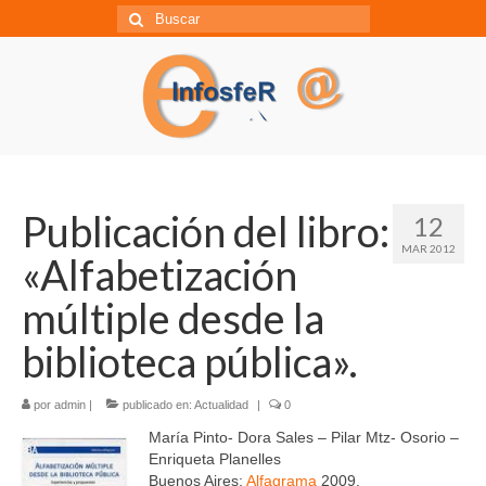
Búsqueda
para:
Publicación del libro:
12
MAR 2012
«Alfabetización
múltiple desde la
biblioteca pública».
por
admin
|
publicado en:
Actualidad
|
0
María Pinto- Dora Sales – Pilar Mtz- Osorio –
Enriqueta Planelles
Buenos Aires:
Alfagrama
2009.