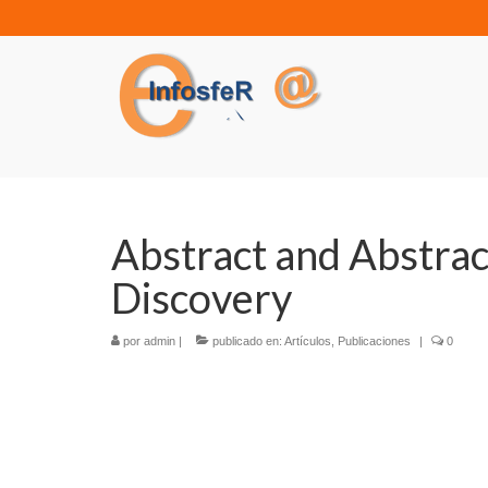
Abstract and Abstrac
Discovery
por
admin
|
publicado en:
Artículos
,
Publicaciones
|
0